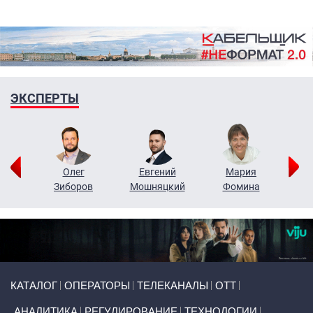
ЭКСПЕРТЫ
рий
Олег
Евгений
Мария
н
Зиборов
Мошняцкий
Фомина
Primary links
КАТАЛОГ
ОПЕРАТОРЫ
ТЕЛЕКАНАЛЫ
ОТТ
АНАЛИТИКА
РЕГУЛИРОВАНИЕ
ТЕХНОЛОГИИ