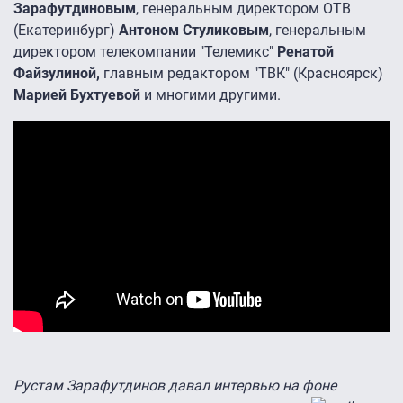
Зарафутдиновым
, генеральным директором ОТВ
(Екатеринбург)
Антоном Стуликовым
, генеральным
директором телекомпании "Телемикс"
Ренатой
Файзулиной,
главным редактором "ТВК" (Красноярск)
Марией Бухтуевой
и многими другими.
Рустам Зарафутдинов давал интервью на фоне