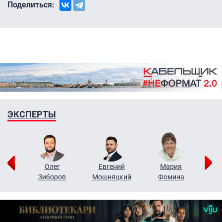
Поделиться:
ЭКСПЕРТЫ
рий
Олег
Евгений
Мария
н
Зиборов
Мошняцкий
Фомина