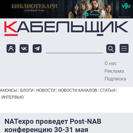
Перейти к основному содержанию
О нас
To
Реклама
Подписка
Primary links bottom
АНОНСЫ
БЛОГИ
НОВОСТИ
НОВОСТИ КАНАЛОВ
СТАТЬИ
ИНТЕРВЬЮ
NATexpo проведет Post-NAB
конференцию 30-31 мая