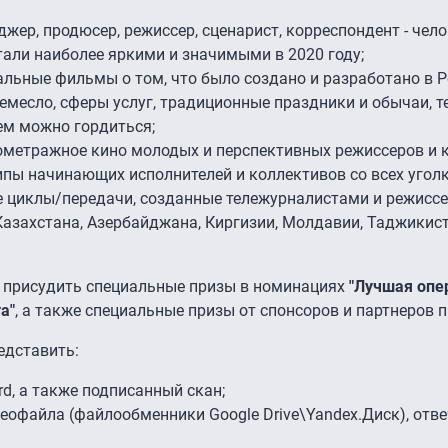
джер, продюсер, режиссер, сценарист, корреспондент - чело
тали наиболее яркими и значимыми в 2020 году;
альные фильмы о том, что было создано и разработано в Р
емесло, сферы услуг, традиционные праздники и обычаи, т
чем можно гордиться;
метражное кино молодых и перспективных режиссеров и к
пы начинающих исполнителей и коллективов со всех уголк
е циклы/передачи, созданные тележурналистами и режиссе
 Казахстана, Азербайджана, Киргизии, Молдавии, Таджикист
я присудить специальные призы в номинациях
"Лучшая опе
а"
, а также специальные призы от спонсоров и партнеров п
едставить:
d, а также подписанный скан;
деофайла (файлообменники Google Drive\Yandex.Диск), от