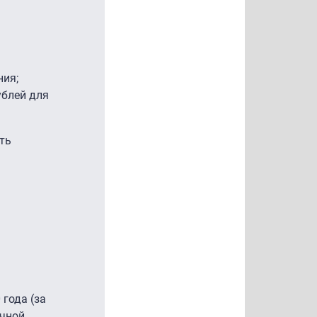
ния;
ублей для
ть
года (за
очной