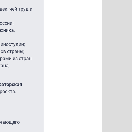
век, чей труд и
оссии:
ехника,
иностудий;
ов страны;
рами из стран
ана,
раторская
роекта.
вечающего