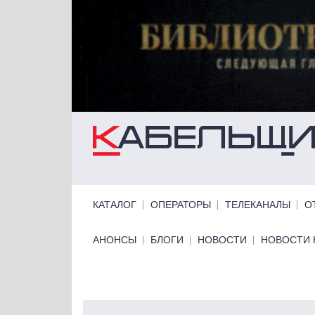
Перейти к основному содержанию
Primary links
КАТАЛОГ
ОПЕРАТОРЫ
ТЕЛЕКАНАЛЫ
О
Primary links bottom
АНОНСЫ
БЛОГИ
НОВОСТИ
НОВОСТИ 