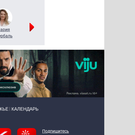
ария
Алексей
Татьяна
рбаль
Леонтьев
Воронова
ЖЬЕ
КАЛЕНДАРЬ
Подпишитесь