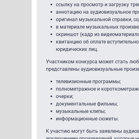
ссылку на просмотр и загрузку тр
аннотацию на аудиовизуальное про
оригинал музыкальной справки, с
в материале музыкальных произве
скриншот (кадр из видеоматериал
квитанцию об оплате вступительног
юридических лиц.
Участником конкурса может стать люб
представлены аудиовизуальные произ
телевизионные программы;
полнометражное и короткометражн
очерки;
документальные фильмы;
музыкальные клипы;
информационные сюжеты.
К участию могут быть заявлены аудиов
исключением произведений, которые не