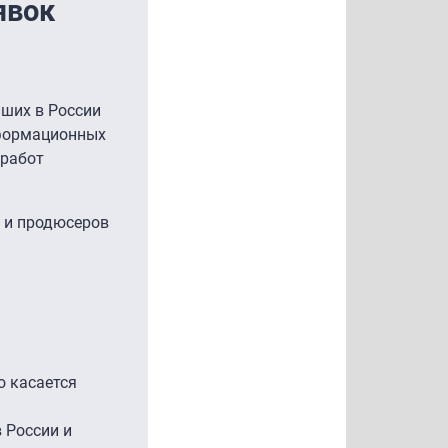
явок
йших в России
нформационных
 работ
в и продюсеров
о касается
 России и