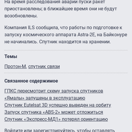
На время расследования аварии пуски ракет
приостановлены; в ближайшее время они не будут
возобновлены.
Компания ILS сообщила, что работы по подготовке к
запуску космического аппарата Astra-2E, на Байконуре
не начинались. Спутник находится на хранении.
Темы
Протон-М
спутник связи
Связанное содержимое
ГПКС пересмотрит схему запуска спутников
«Ямалы» запущены в эксплуатацию
Спутник Eutelsat 3D успешно выведен на орбиту
Запуск спутника «ABS-2» может отложиться
Спутник «Экспресс-МД1» потерял ориентацию
Войдите
или
зарегистрируйтесь
, чтобы оставлять