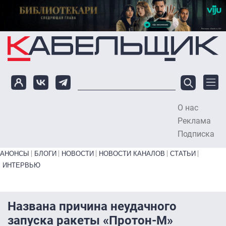
Перейти к основному содержанию
О нас
To
Реклама
Подписка
Primary links bottom
АНОНСЫ
БЛОГИ
НОВОСТИ
НОВОСТИ КАНАЛОВ
СТАТЬИ
ИНТЕРВЬЮ
Названа причина неудачного
запуска ракеты «Протон-М»