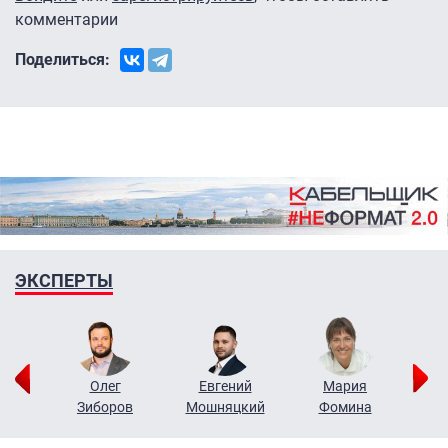
комментарии
Поделиться:
ЭКСПЕРТЫ
рий
Олег
Евгений
Мария
н
Зиборов
Мошняцкий
Фомина