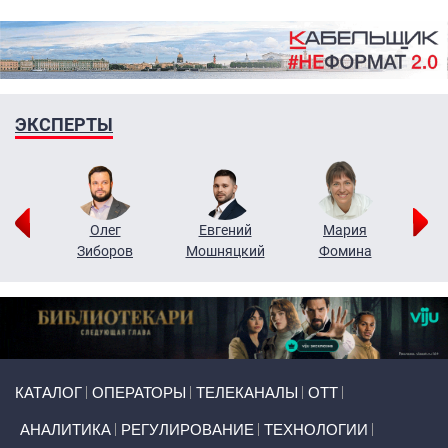
ЭКСПЕРТЫ
рий
Олег
Евгений
Мария
н
Зиборов
Мошняцкий
Фомина
Primary links
КАТАЛОГ
ОПЕРАТОРЫ
ТЕЛЕКАНАЛЫ
ОТТ
АНАЛИТИКА
РЕГУЛИРОВАНИЕ
ТЕХНОЛОГИИ