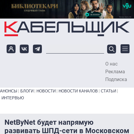
Перейти к основному содержанию
О нас
To
Реклама
Подписка
Primary links bottom
АНОНСЫ
БЛОГИ
НОВОСТИ
НОВОСТИ КАНАЛОВ
СТАТЬИ
ИНТЕРВЬЮ
NetByNet будет напрямую
развивать ШПД-сети в Московском