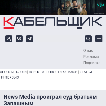
Перейти к основному содержанию
О нас
To
Реклама
Подписка
Primary links bottom
АНОНСЫ
БЛОГИ
НОВОСТИ
НОВОСТИ КАНАЛОВ
СТАТЬИ
ИНТЕРВЬЮ
News Media проиграл суд братьям
Запашным