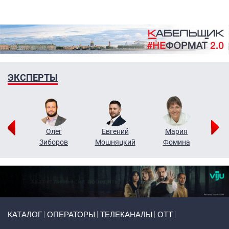
ЭКСПЕРТЫ
рий
Олег
Евгений
Мария
н
Зиборов
Мошняцкий
Фомина
Primary links
КАТАЛОГ
ОПЕРАТОРЫ
ТЕЛЕКАНАЛЫ
ОТТ