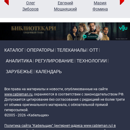
рий
Олег
Евгений
Мария
н
Зиборов
Мошняцкий
Фомина
Primary links
КАТАЛОГ
ОПЕРАТОРЫ
ТЕЛЕКАНАЛЫ
ОТТ
АНАЛИТИКА
РЕГУЛИРОВАНИЕ
ТЕХНОЛОГИИ
ЗАРУБЕЖЬЕ
КАЛЕНДАРЬ
Token Block
Все права на материалы и новости, опубликованные на сайте
www.cableman.ru
, охраняются в соответствии с законодательством РФ.
Допускается цитирование без согласования с редакцией не более трети
от объема оригинального материала, с обязательной прямой
гиперссылкой.
©2005 - 2026 «Кабельщик»
Политика сайта "Кабельщик" (интернет-адреса
www.cableman.ru
) в