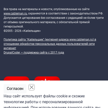
Token Block
Все права на материалы и новости, опубликованные на сайте
www.cableman.ru
, охраняются в соответствии с законодательством РФ.
Допускается цитирование без согласования с редакцией не более трети
от объема оригинального материала, с обязательной прямой
гиперссылкой.
©2005 - 2026 «Кабельщик»
Политика сайта "Кабельщик" (интернет-адреса
www.cableman.ru
) в
отношении обработки персональных данных пользователей сети
интернет
DrupalCoder — поддержка сайта c 2017 года
Согласен
Наш сайт использует файлы cookie и схожие
технологии работы с персонализированной
Подпишитесь
информацией. При использовании данного сайта, вы