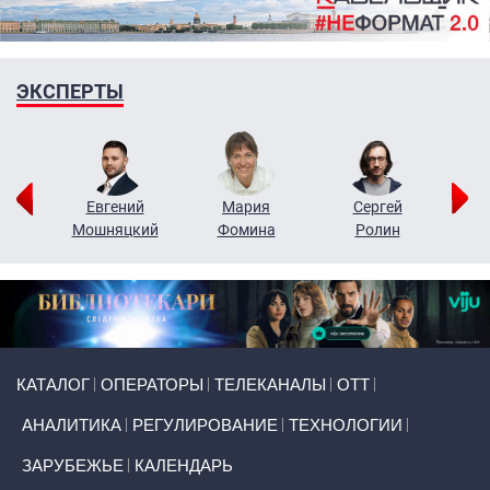
ЭКСПЕРТЫ
ор
Евгений
Мария
Сергей
Н
ко
Мошняцкий
Фомина
Ролин
Primary links
КАТАЛОГ
ОПЕРАТОРЫ
ТЕЛЕКАНАЛЫ
ОТТ
АНАЛИТИКА
РЕГУЛИРОВАНИЕ
ТЕХНОЛОГИИ
ЗАРУБЕЖЬЕ
КАЛЕНДАРЬ