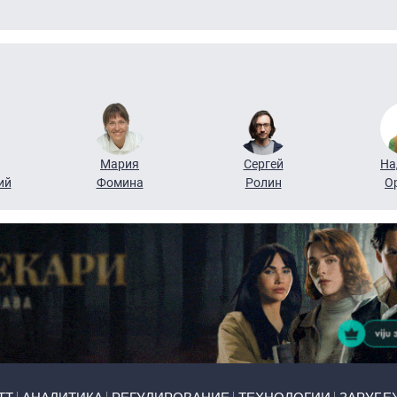
Мария
Сергей
На
ий
Фомина
Ролин
О