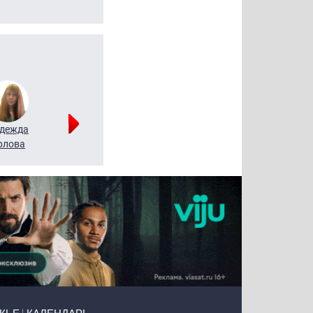
дежда
Мария
Алексей
рлова
Щербаль
Леонтьев