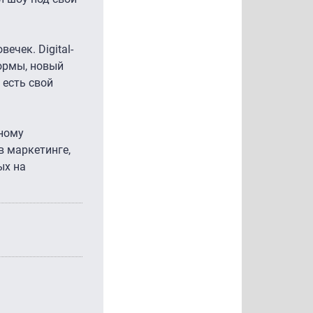
ечек. Digital-
ормы, новый
 есть свой
нному
в маркетинге,
ых на