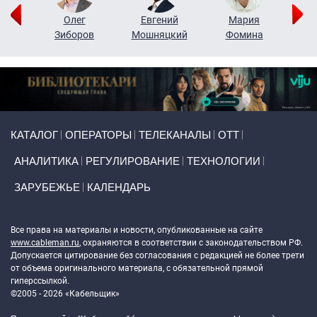
рий
Олег
Евгений
Мария
н
Зиборов
Мошняцкий
Фомина
Primary links
КАТАЛОГ
ОПЕРАТОРЫ
ТЕЛЕКАНАЛЫ
ОТТ
АНАЛИТИКА
РЕГУЛИРОВАНИЕ
ТЕХНОЛОГИИ
ЗАРУБЕЖЬЕ
КАЛЕНДАРЬ
Token Block
Все права на материалы и новости, опубликованные на сайте
www.cableman.ru
, охраняются в соответствии с законодательством РФ.
Допускается цитирование без согласования с редакцией не более трети
от объема оригинального материала, с обязательной прямой
гиперссылкой.
©2005 - 2026 «Кабельщик»