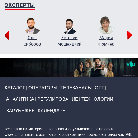
ЭКСПЕРТЫ
рий
Олег
Евгений
Мария
н
Зиборов
Мошняцкий
Фомина
Primary links
КАТАЛОГ
ОПЕРАТОРЫ
ТЕЛЕКАНАЛЫ
ОТТ
АНАЛИТИКА
РЕГУЛИРОВАНИЕ
ТЕХНОЛОГИИ
ЗАРУБЕЖЬЕ
КАЛЕНДАРЬ
Token Block
Все права на материалы и новости, опубликованные на сайте
www.cableman.ru
, охраняются в соответствии с законодательством РФ.