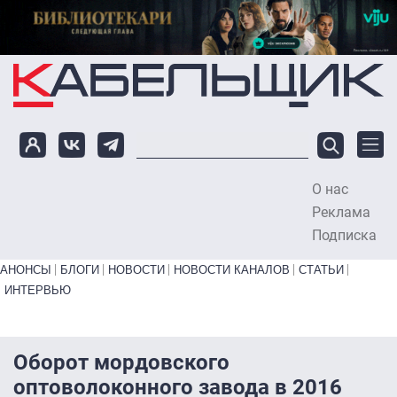
Перейти к основному содержанию
О нас
To
Реклама
Подписка
Primary links bottom
АНОНСЫ
БЛОГИ
НОВОСТИ
НОВОСТИ КАНАЛОВ
СТАТЬИ
ИНТЕРВЬЮ
Оборот мордовского
оптоволоконного завода в 2016