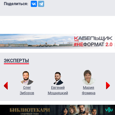
Поделиться:
ЭКСПЕРТЫ
рий
Олег
Евгений
Мария
н
Зиборов
Мошняцкий
Фомина