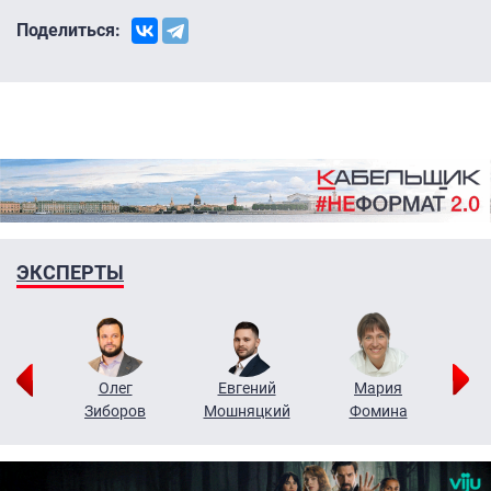
Поделиться:
ЭКСПЕРТЫ
рий
Олег
Евгений
Мария
н
Зиборов
Мошняцкий
Фомина