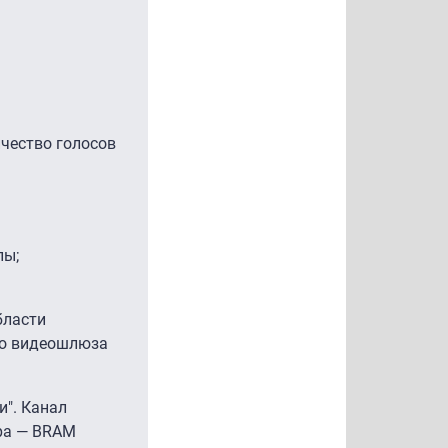
ичество голосов
пы;
бласти
го видеошлюза
и". Канал
ра — BRAM