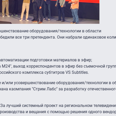
ршенствование оборудования/технологии в области
обедили все три претендента. Они набрали одинаковое кол
 автоматизации подготовки материалов в эфир;
а М24″, выход корреспондентов в эфир без съемочной груп
оссийского комплекса субтитров VS Subtitles.
е и/или усовершенствование оборудования/технологии в о
нана каомпания "Стрим Лабс" за разработку отечественно
 "За лучший системный проект на региональном телевидени
производства и вещания с помощью решения одного вендо