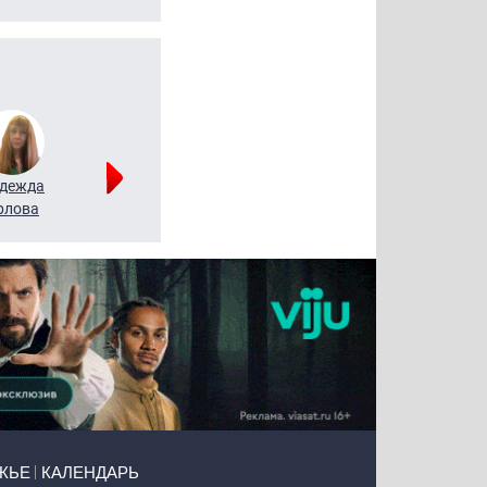
дежда
Мария
Алексей
рлова
Щербаль
Леонтьев
ЖЬЕ
КАЛЕНДАРЬ