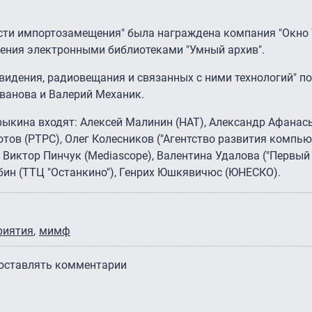
асти импортозамещения" была награждена компания "Окно 
ления электронными библиотеками "Умный архив".
евидения, радиовещания и связанных с ними технологий" п
ванова и Валерий Механик.
ыкина входят: Алексей Малинин (НАТ), Александр Афанась
отов (РТРС), Олег Колесников ("Агентство развития компь
, Виктор Пинчук (Mediascope), Валентина Удалова ("Первый 
ин (ТТЦ "Останкино"), Генрих Юшкявичюс (ЮНЕСКО).
риятия
мимф
 оставлять комментарии