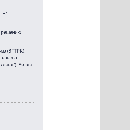
ТВ"
о решению
ев (ВГТРК),
ютерного
канал"), Бэлла