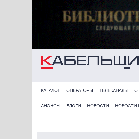
Перейти к основному содержанию
Primary links
КАТАЛОГ
ОПЕРАТОРЫ
ТЕЛЕКАНАЛЫ
О
Primary links bottom
АНОНСЫ
БЛОГИ
НОВОСТИ
НОВОСТИ 