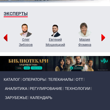
ЭКСПЕРТЫ
рий
Олег
Евгений
Мария
н
Зиборов
Мошняцкий
Фомина
Primary links
КАТАЛОГ
ОПЕРАТОРЫ
ТЕЛЕКАНАЛЫ
ОТТ
АНАЛИТИКА
РЕГУЛИРОВАНИЕ
ТЕХНОЛОГИИ
ЗАРУБЕЖЬЕ
КАЛЕНДАРЬ
Token Block