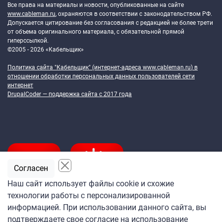
Все права на материалы и новости, опубликованные на сайте
www.cableman.ru
, охраняются в соответствии с законодательством РФ.
Допускается цитирование без согласования с редакцией не более трети
от объема оригинального материала, с обязательной прямой
гиперссылкой.
©2005 - 2026 «Кабельщик»
Политика сайта "Кабельщик" (интернет-адреса
www.cableman.ru
) в
отношении обработки персональных данных пользователей сети
интернет
DrupalCoder — поддержка сайта c 2017 года
Согласен
Наш сайт использует файлы cookie и схожие
технологии работы с персонализированной
Подпишитесь
информацией. При использовании данного сайта, вы
на ежедневную рассылку
подтверждаете свое согласие на использование