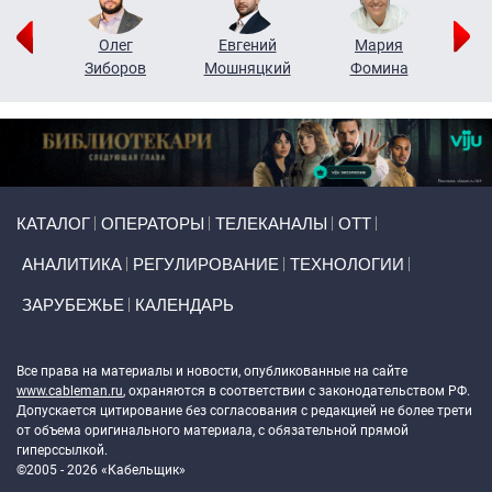
рий
Олег
Евгений
Мария
н
Зиборов
Мошняцкий
Фомина
Primary links
КАТАЛОГ
ОПЕРАТОРЫ
ТЕЛЕКАНАЛЫ
ОТТ
АНАЛИТИКА
РЕГУЛИРОВАНИЕ
ТЕХНОЛОГИИ
ЗАРУБЕЖЬЕ
КАЛЕНДАРЬ
Token Block
Все права на материалы и новости, опубликованные на сайте
www.cableman.ru
, охраняются в соответствии с законодательством РФ.
Допускается цитирование без согласования с редакцией не более трети
от объема оригинального материала, с обязательной прямой
гиперссылкой.
©2005 - 2026 «Кабельщик»