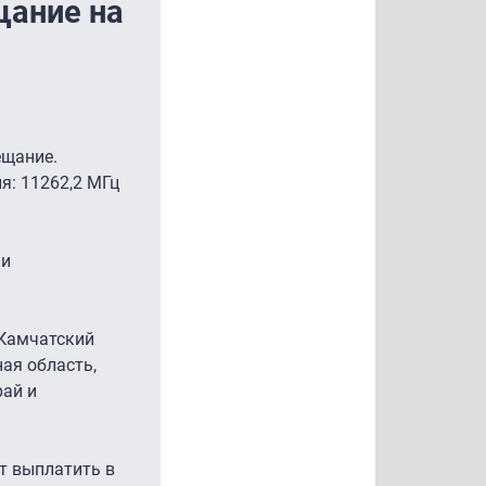
щание на
ещание.
я: 11262,2 МГц
 и
 Камчатский
ая область,
рай и
т выплатить в