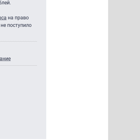
блей.
рса
на право
 не поступило
щание