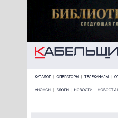
Перейти к основному содержанию
Primary links
КАТАЛОГ
ОПЕРАТОРЫ
ТЕЛЕКАНАЛЫ
О
Primary links bottom
АНОНСЫ
БЛОГИ
НОВОСТИ
НОВОСТИ 