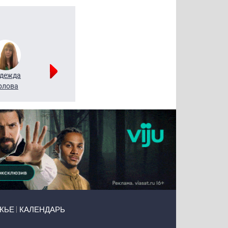
дежда
Мария
Алексей
рлова
Щербаль
Леонтьев
ЖЬЕ
КАЛЕНДАРЬ