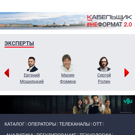
ЭКСПЕРТЫ
ор
Евгений
Мария
Сергей
Н
ко
Мошняцкий
Фомина
Ролин
Primary links
КАТАЛОГ
ОПЕРАТОРЫ
ТЕЛЕКАНАЛЫ
ОТТ