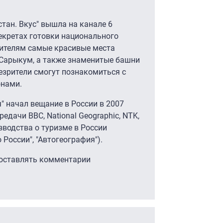
тан. Вкус" вышла на канале 6
секретах готовки национального
рителям самые красивые места
 Сарыкум, а также знаменитые башни
лезрители смогут познакомиться с
онами.
" начал вещание в России в 2007
едачи BBC, National Geographic, NTK,
водства о туризме в России
 России", "Автогеография").
 оставлять комментарии