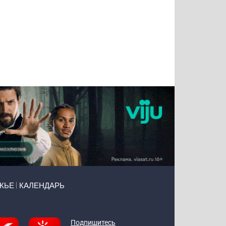
Татьяна
Тимур
Григорий
Олег
Воронова
Чудутов
Кузин
Зиборов
ЖЬЕ
КАЛЕНДАРЬ
Подпишитесь