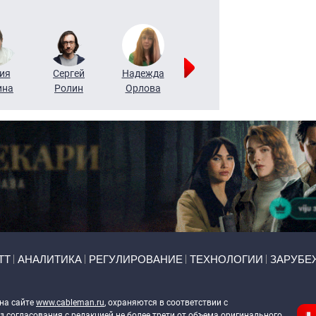
ия
Сергей
Надежда
Мария
Алексей
ина
Ролин
Орлова
Щербаль
Леонтьев
ТТ
АНАЛИТИКА
РЕГУЛИРОВАНИЕ
ТЕХНОЛОГИИ
ЗАРУБЕ
 на сайте
www.cableman.ru
, охраняются в соответствии с
 согласования с редакцией не более трети от объема оригинального