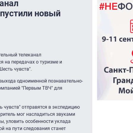
канал
апустили новый
тельный телеканал
я на передачах о туризме и
Шесть чувств".
выхода одноименной познавательно-
омпанией "Первым ТВЧ" для
ь чувств" отправятся в экспедицию
зритель мог насладиться звуками
ы, уловить особенности уклада
ой на пути следования станет