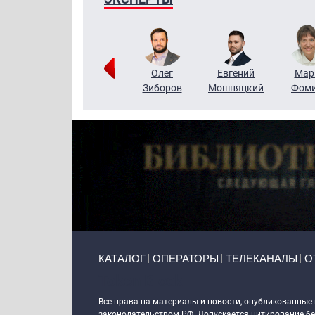
Тимур
Григорий
Олег
Евгений
Мар
Чудутов
Кузин
Зиборов
Мошняцкий
Фом
Primary links
КАТАЛОГ
ОПЕРАТОРЫ
ТЕЛЕКАНАЛЫ
О
Token Block
Все права на материалы и новости, опубликованные
законодательством РФ. Допускается цитирование без