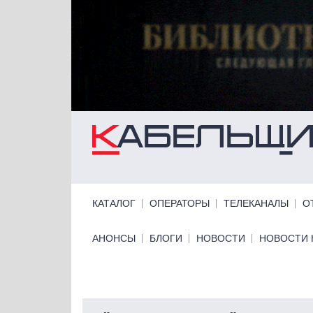
Перейти к основному содержанию
Primary links
КАТАЛОГ
ОПЕРАТОРЫ
ТЕЛЕКАНАЛЫ
О
Primary links bottom
АНОНСЫ
БЛОГИ
НОВОСТИ
НОВОСТИ 