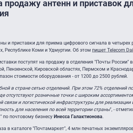
а продажу антенн и приставок д
ия
нны и приставки для приема цифрового сигнала в четырех 
х, Республике Коми и Удмуртии. Об этом
пишет Telecom Dai
иставки поступят на продажу в отделения "Почты России" 
ой, Пензенской, Кировской областях, Пермском и Краснода
пазон стоимости оборудования - от 1200 до 2500 рублей.
ной в стране сетью отделений. При этом 72% отделений п
где отсутствуют розничные точки с широким ассортименто
ой связи и логистической инфраструктуры для реализации
ность для населения по всей территории страны
", - отмет
" по почтовому бизнесу
Инесса Галактионова
.
за в каталоге "Почтамаркет", 4 млн печатных экземпляро