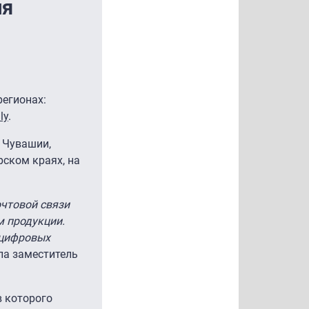
ля
регионах:
ly
.
в Чувашии,
рском краях, на
очтовой связи
м продукции.
 цифровых
ила заместитель
в которого