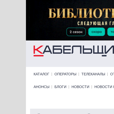
Перейти к основному содержанию
Primary links
КАТАЛОГ
ОПЕРАТОРЫ
ТЕЛЕКАНАЛЫ
О
Primary links bottom
АНОНСЫ
БЛОГИ
НОВОСТИ
НОВОСТИ 