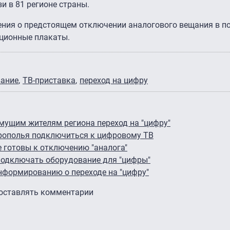
и в 81 регионе страны.
ления о предстоящем отключении аналогового вещания в п
ционные плакаты.
вание
ТВ-приставка
переход на цифру
мущим жителям региона переход на "цифру"
рополья подключиться к цифровому ТВ
е готовы к отключению "аналога"
подключать оборудование для "цифры"
нформированию о переходе на "цифру"
 оставлять комментарии