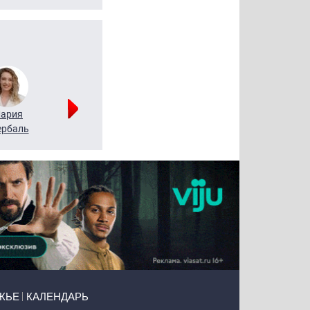
ария
Алексей
Татьяна
рбаль
Леонтьев
Воронова
ЖЬЕ
КАЛЕНДАРЬ