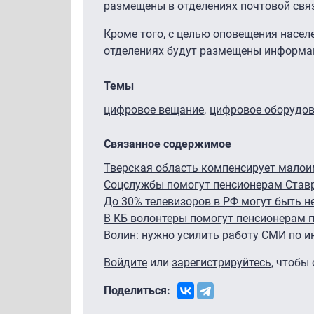
размещены в отделениях почтовой связ
Кроме того, с целью оповещения насе
отделениях будут размещены информа
Темы
цифровое вещание
цифровое оборудо
Связанное содержимое
Тверская область компенсирует малои
Соцслужбы помогут пенсионерам Став
До 30% телевизоров в РФ могут быть н
В КБ волонтеры помогут пенсионерам 
Волин: нужно усилить работу СМИ по и
Войдите
или
зарегистрируйтесь
, чтобы
Поделиться: