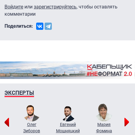
Войдите
или
зарегистрируйтесь
, чтобы оставлять
комментарии
Поделиться:
ЭКСПЕРТЫ
рий
Олег
Евгений
Мария
н
Зиборов
Мошняцкий
Фомина