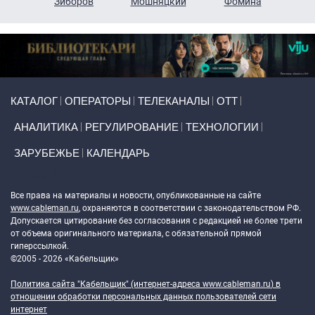
н
Зиборов
Мошняцкий
Фомина
Primary links
КАТАЛОГ
ОПЕРАТОРЫ
ТЕЛЕКАНАЛЫ
ОТТ
АНАЛИТИКА
РЕГУЛИРОВАНИЕ
ТЕХНОЛОГИИ
ЗАРУБЕЖЬЕ
КАЛЕНДАРЬ
Token Block
Все права на материалы и новости, опубликованные на сайте
www.cableman.ru
, охраняются в соответствии с законодательством РФ.
Допускается цитирование без согласования с редакцией не более трети
от объема оригинального материала, с обязательной прямой
гиперссылкой.
©2005 - 2026 «Кабельщик»
Политика сайта "Кабельщик" (интернет-адреса
www.cableman.ru
) в
отношении обработки персональных данных пользователей сети
интернет