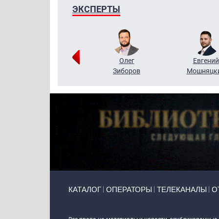
ЭКСПЕРТЫ
Григорий
Олег
Евгений
Кузин
Зиборов
Мошняцк
Primary links
КАТАЛОГ
ОПЕРАТОРЫ
ТЕЛЕКАНАЛЫ
О
Token Block