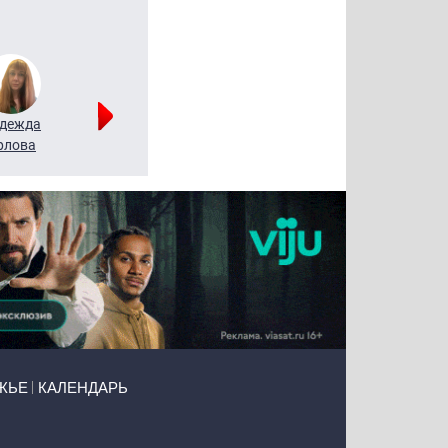
дежда
Мария
Алексей
рлова
Щербаль
Леонтьев
ЖЬЕ
КАЛЕНДАРЬ