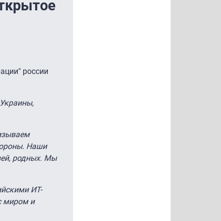
открытое
ации" россии
 Украины,
ризываем
тороны. Наши
зей, родных. Мы
ийскими ИТ-
с миром и