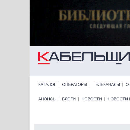
Перейти к основному содержанию
Primary links
КАТАЛОГ
ОПЕРАТОРЫ
ТЕЛЕКАНАЛЫ
О
Primary links bottom
АНОНСЫ
БЛОГИ
НОВОСТИ
НОВОСТИ 