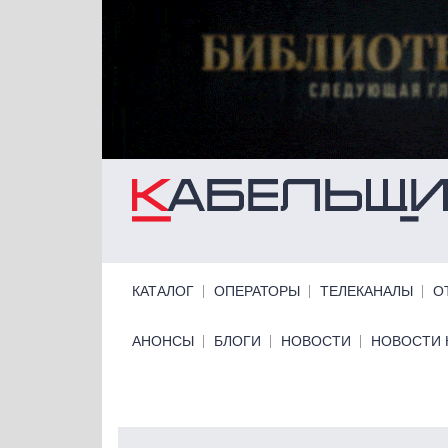
Перейти к основному содержанию
Primary links
КАТАЛОГ
ОПЕРАТОРЫ
ТЕЛЕКАНАЛЫ
О
Primary links bottom
АНОНСЫ
БЛОГИ
НОВОСТИ
НОВОСТИ 