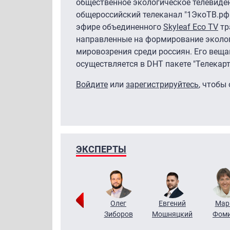
общественное экологическое телевиден
общероссийский телеканал "1ЭкоТВ.рф"
эфире объединенного
Skyleaf Eco TV
тр
направленные на формирование эколог
мировозрения среди россиян. Его веща
осуществляется в DHT пакете "Телекарт
Войдите
или
зарегистрируйтесь
, чтобы
ЭКСПЕРТЫ
Тимур
Григорий
Олег
Евгений
Мар
Чудутов
Кузин
Зиборов
Мошняцкий
Фом