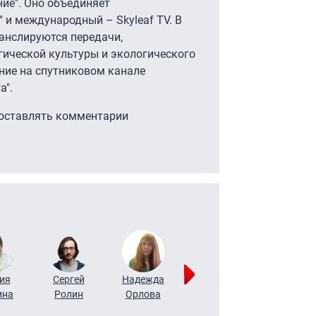
ие". Оно объединяет
 и международный – Skyleaf TV. В
анслируются передачи,
ической культуры и экологического
ние на спутниковом канале
а".
 оставлять комментарии
ия
Сергей
Надежда
Мария
Алексей
ина
Ролин
Орлова
Щербаль
Леонтьев