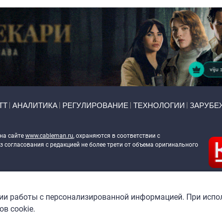
ТТ
АНАЛИТИКА
РЕГУЛИРОВАНИЕ
ТЕХНОЛОГИИ
ЗАРУБЕ
 на сайте
www.cableman.ru
, охраняются в соответствии с
 согласования с редакцией не более трети от объема оригинального
ableman.ru
) в отношении обработки персональных данных
гии работы с персонализированной информацией. При испо
в cookie.