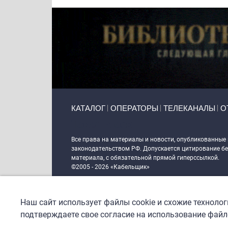
Primary links
КАТАЛОГ
ОПЕРАТОРЫ
ТЕЛЕКАНАЛЫ
О
Token Block
Все права на материалы и новости, опубликованные
законодательством РФ. Допускается цитирование без
материала, с обязательной прямой гиперссылкой.
©2005 - 2026 «Кабельщик»
Политика сайта "Кабельщик" (интернет-адреса
www.c
пользователей сети интернет
Наш сайт использует файлы cookie и схожие техноло
DrupalCoder — поддержка сайта c 2017 года
подтверждаете свое согласие на использование файло