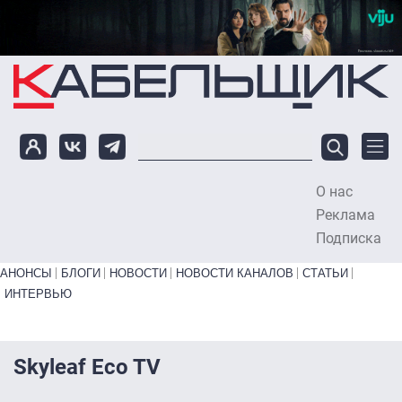
Перейти к основному содержанию
О нас
To
Реклама
Подписка
Primary links bottom
АНОНСЫ
БЛОГИ
НОВОСТИ
НОВОСТИ КАНАЛОВ
СТАТЬИ
ИНТЕРВЬЮ
Skyleaf Eco TV