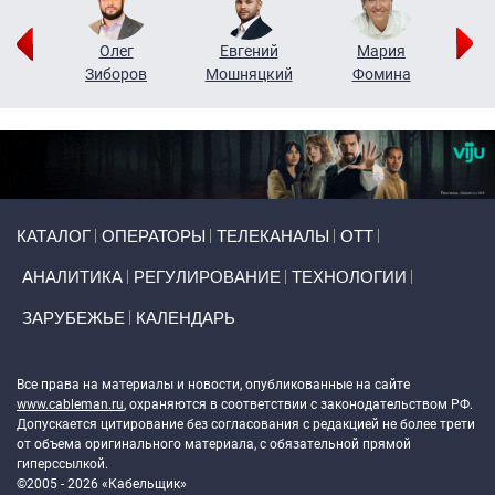
рий
Олег
Евгений
Мария
н
Зиборов
Мошняцкий
Фомина
Primary links
КАТАЛОГ
ОПЕРАТОРЫ
ТЕЛЕКАНАЛЫ
ОТТ
АНАЛИТИКА
РЕГУЛИРОВАНИЕ
ТЕХНОЛОГИИ
ЗАРУБЕЖЬЕ
КАЛЕНДАРЬ
Token Block
Все права на материалы и новости, опубликованные на сайте
www.cableman.ru
, охраняются в соответствии с законодательством РФ.
Допускается цитирование без согласования с редакцией не более трети
от объема оригинального материала, с обязательной прямой
гиперссылкой.
©2005 - 2026 «Кабельщик»