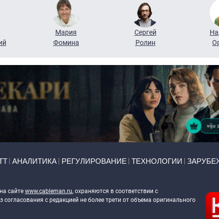
Мария
Сергей
На
ий
Фомина
Ролин
О
ТТ
АНАЛИТИКА
РЕГУЛИРОВАНИЕ
ТЕХНОЛОГИИ
ЗАРУБЕ
 на сайте
www.cableman.ru
, охраняются в соответствии с
 согласования с редакцией не более трети от объема оригинального