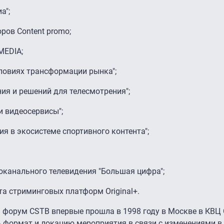
а";
ров Content promo;
MEDIA;
словиях трансформации рынка";
ния и решений для телесмотрения";
 и видеосервисы";
ия в экосистеме спортивного контента";
оканального телевидения "Большая цифра";
та стриминговых платформ Original+.
форум CSTB впервые прошла в 1998 году в Москве в КВЦ 
формат и локацию мероприятия в связи с изменениями в 