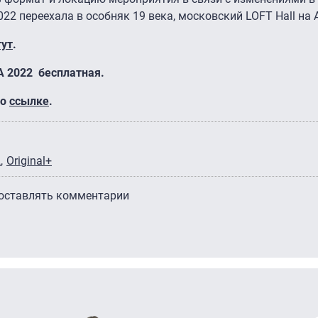
22 переехала в особняк 19 века, московский LOFT Hall на
тут
.
A 2022 бесплатная.
по
ссылке
.
2
Original+
 оставлять комментарии