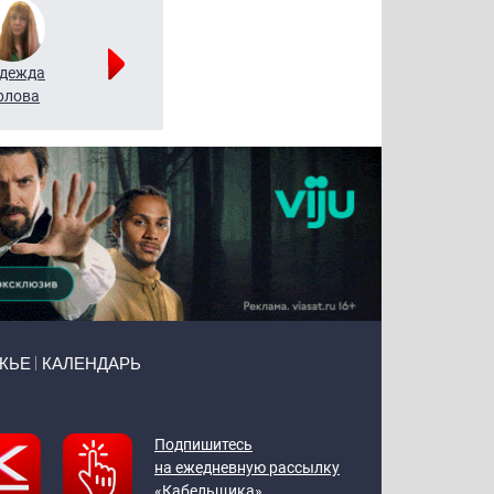
дежда
Мария
Алексей
рлова
Щербаль
Леонтьев
ЖЬЕ
КАЛЕНДАРЬ
Подпишитесь
на ежедневную рассылку
«Кабельщика»