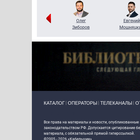
Григорий
Олег
Евгений
Кузин
Зиборов
Мошняцк
Primary links
КАТАЛОГ
ОПЕРАТОРЫ
ТЕЛЕКАНАЛЫ
О
Token Block
Все права на материалы и новости, опубликованные
законодательством РФ. Допускается цитирование без
материала, с обязательной прямой гиперссылкой.
©2005 - 2026 «Кабельщик»