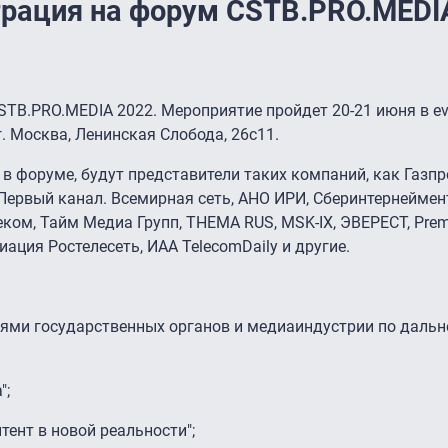
рация на форум CSTB.PRO.MEDI
TB.PRO.MEDIA 2022. Мероприятие пройдет 20-21 июня в ev
г. Москва, Ленинская Слобода, 26с11.
в форуме, будут представители таких компаний, как Газп
Первый канал. Всемирная сеть, АНО ИРИ, Сберинтернеймен
м, Тайм Медиа Групп, THEMA RUS, MSK-IX, ЭВЕРЕСТ, Premie
циация Ростелесеть, ИАА TelecomDaily и другие.
елями государственных органов и медиаиндустрии по даль
";
тент в новой реальности";