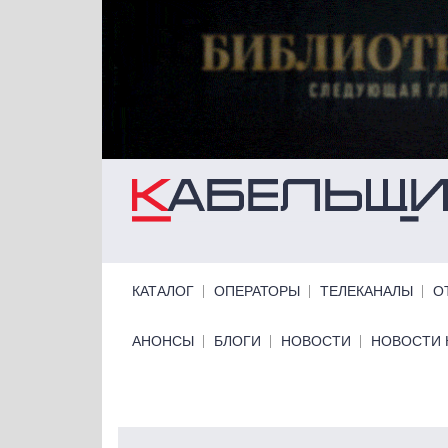
Перейти к основному содержанию
Primary links
КАТАЛОГ
ОПЕРАТОРЫ
ТЕЛЕКАНАЛЫ
О
Primary links bottom
АНОНСЫ
БЛОГИ
НОВОСТИ
НОВОСТИ 