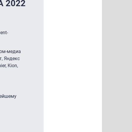
A 2022
ent-
ром-медиа
т, Яндекс
r, Kion,
нейшему