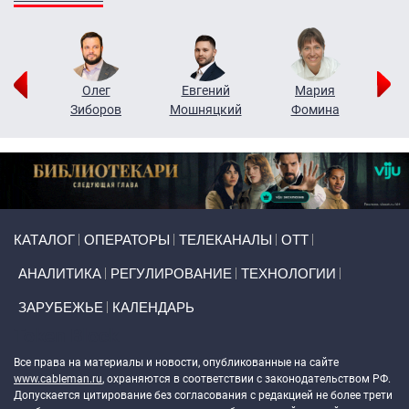
рий
Олег
Евгений
Мария
н
Зиборов
Мошняцкий
Фомина
Primary links
КАТАЛОГ
ОПЕРАТОРЫ
ТЕЛЕКАНАЛЫ
ОТТ
АНАЛИТИКА
РЕГУЛИРОВАНИЕ
ТЕХНОЛОГИИ
ЗАРУБЕЖЬЕ
КАЛЕНДАРЬ
Token Block
Все права на материалы и новости, опубликованные на сайте
www.cableman.ru
, охраняются в соответствии с законодательством РФ.
Допускается цитирование без согласования с редакцией не более трети