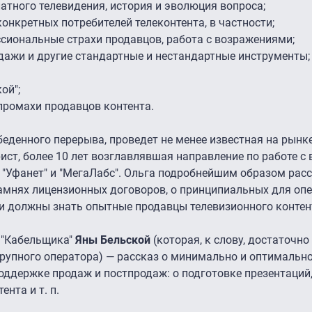
атного телевидения, история и эволюция вопроса;
онкретных потребителей телеконтента, в частности;
сиональные страхи продавцов, работа с возражениями;
одажи и другие стандартные и нестандартные инструменты;
ой";
промахи продавцов контента.
беденного перерыва, проведет не менее известная на рынк
ист, более 10 лет возглавлявшая направление по работе с
"Уфанет" и "МегаЛабс". Ольга подробнейшим образом рас
амнях лицензионных договоров, о принципиальных для оп
т и должны знать опытные продавцы телевизионного контен
 "Кабельщика"
Яны Бельской
(которая, к слову, достаточно
упного оператора) — рассказ о минимально и оптимальн
оддержке продаж и постпродаж: о подготовке презентаций,
нта и т. п.