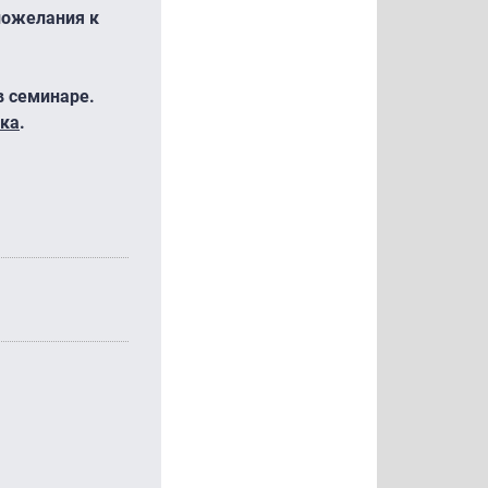
пожелания к
в семинаре.
ка
.