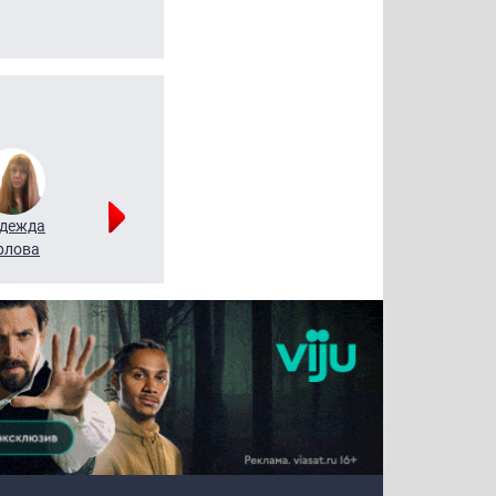
дежда
Мария
Алексей
рлова
Щербаль
Леонтьев