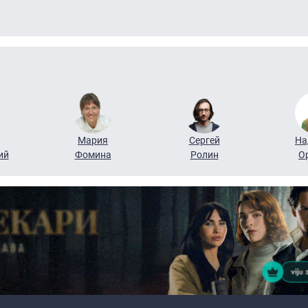
Мария
Сергей
На
ий
Фомина
Ролин
О