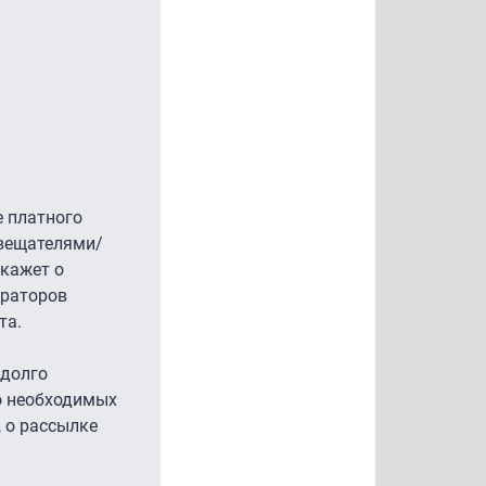
е платного
 вещателями/
скажет о
ераторов
та.
 долго
о необходимых
 о рассылке