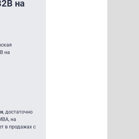
2В на
вская
B на
ин
, достаточно
MBA, на
т в продажах с