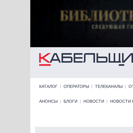
Перейти к основному содержанию
Primary links
КАТАЛОГ
ОПЕРАТОРЫ
ТЕЛЕКАНАЛЫ
О
Primary links bottom
АНОНСЫ
БЛОГИ
НОВОСТИ
НОВОСТИ 