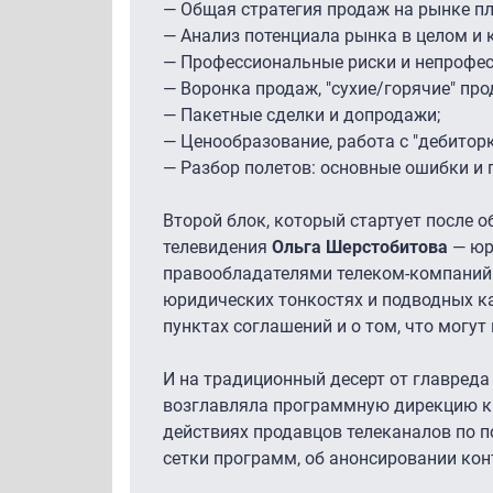
— Общая стратегия продаж на рынке пл
— Анализ потенциала рынка в целом и к
— Профессиональные риски и непрофес
— Воронка продаж, "сухие/горячие" пр
— Пакетные сделки и допродажи;
— Ценообразование, работа с "дебиторк
— Разбор полетов: основные ошибки и 
Второй блок, который стартует после о
телевидения
Ольга Шерстобитова
— юр
правообладателями телеком-компаний 
юридических тонкостях и подводных к
пунктах соглашений и о том, что могу
И на традиционный десерт от главреда
возглавляла программную дирекцию кр
действиях продавцов телеканалов по п
сетки программ, об анонсировании конте