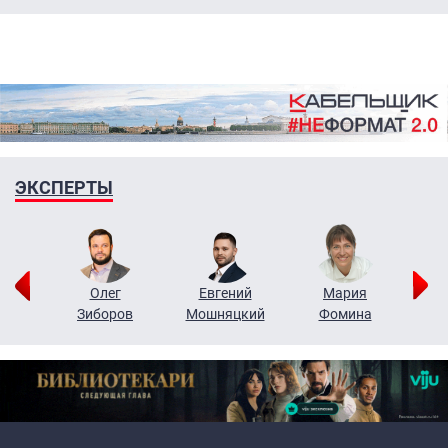
ЭКСПЕРТЫ
рий
Олег
Евгений
Мария
н
Зиборов
Мошняцкий
Фомина
Primary links