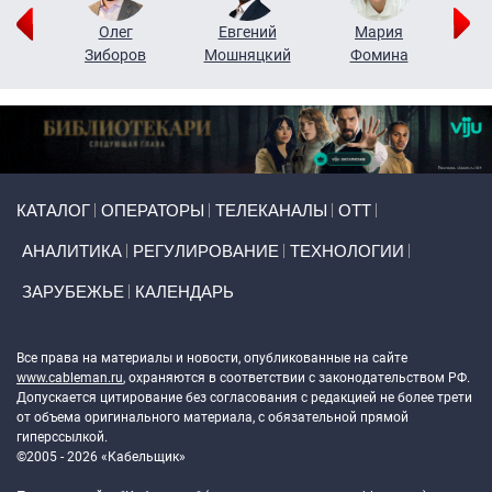
рий
Олег
Евгений
Мария
н
Зиборов
Мошняцкий
Фомина
Primary links
КАТАЛОГ
ОПЕРАТОРЫ
ТЕЛЕКАНАЛЫ
ОТТ
АНАЛИТИКА
РЕГУЛИРОВАНИЕ
ТЕХНОЛОГИИ
ЗАРУБЕЖЬЕ
КАЛЕНДАРЬ
Token Block
Все права на материалы и новости, опубликованные на сайте
www.cableman.ru
, охраняются в соответствии с законодательством РФ.
Допускается цитирование без согласования с редакцией не более трети
от объема оригинального материала, с обязательной прямой
гиперссылкой.
©2005 - 2026 «Кабельщик»