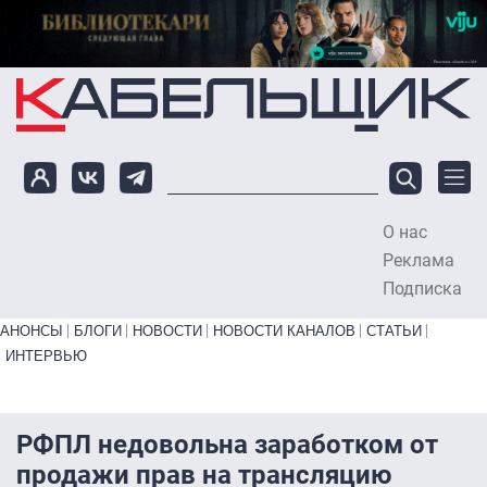
Перейти к основному содержанию
О нас
To
Реклама
Подписка
Primary links bottom
АНОНСЫ
БЛОГИ
НОВОСТИ
НОВОСТИ КАНАЛОВ
СТАТЬИ
ИНТЕРВЬЮ
РФПЛ недовольна заработком от
продажи прав на трансляцию