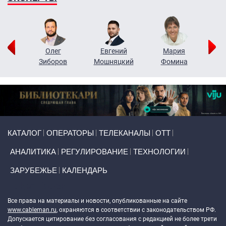
рий
Олег
Евгений
Мария
н
Зиборов
Мошняцкий
Фомина
Primary links
КАТАЛОГ
ОПЕРАТОРЫ
ТЕЛЕКАНАЛЫ
ОТТ
АНАЛИТИКА
РЕГУЛИРОВАНИЕ
ТЕХНОЛОГИИ
ЗАРУБЕЖЬЕ
КАЛЕНДАРЬ
Token Block
Все права на материалы и новости, опубликованные на сайте
www.cableman.ru
, охраняются в соответствии с законодательством РФ.
Допускается цитирование без согласования с редакцией не более трети