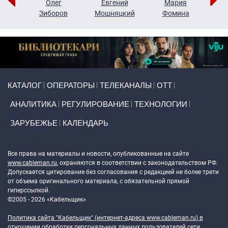
рий
Олег
Евгений
Мария
н
Зиборов
Мошняцкий
Фомина
Primary links
КАТАЛОГ
ОПЕРАТОРЫ
ТЕЛЕКАНАЛЫ
ОТТ
АНАЛИТИКА
РЕГУЛИРОВАНИЕ
ТЕХНОЛОГИИ
ЗАРУБЕЖЬЕ
КАЛЕНДАРЬ
Token Block
Все права на материалы и новости, опубликованные на сайте
www.cableman.ru
, охраняются в соответствии с законодательством РФ.
Допускается цитирование без согласования с редакцией не более трети
от объема оригинального материала, с обязательной прямой
гиперссылкой.
©2005 - 2026 «Кабельщик»
Политика сайта "Кабельщик" (интернет-адреса
www.cableman.ru
) в
отношении обработки персональных данных пользователей сети