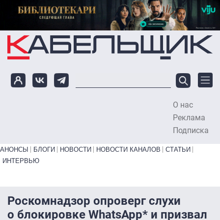
Перейти к основному содержанию
О нас
To
Реклама
Подписка
Primary links bottom
АНОНСЫ
БЛОГИ
НОВОСТИ
НОВОСТИ КАНАЛОВ
СТАТЬИ
ИНТЕРВЬЮ
Роскомнадзор опроверг слухи
о блокировке WhatsApp* и призвал