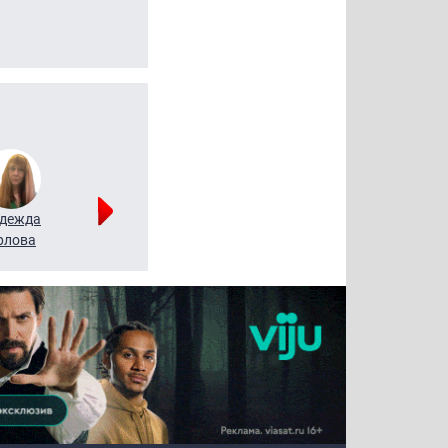
дежда
Мария
Алексей
рлова
Щербаль
Леонтьев