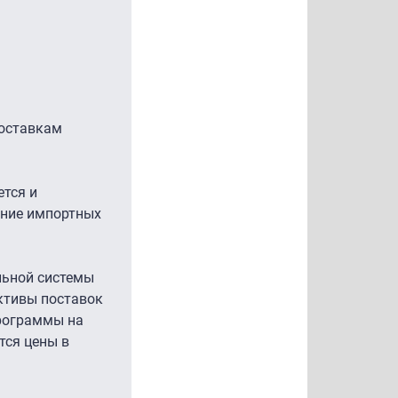
поставкам
ется и
ание импортных
льной системы
ктивы поставок
программы на
тся цены в