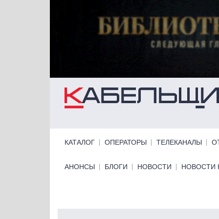
Перейти к основному содержанию
Primary links
КАТАЛОГ
ОПЕРАТОРЫ
ТЕЛЕКАНАЛЫ
О
Primary links bottom
АНОНСЫ
БЛОГИ
НОВОСТИ
НОВОСТИ 