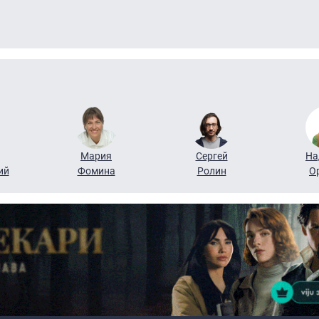
Мария
Сергей
На
ий
Фомина
Ролин
О