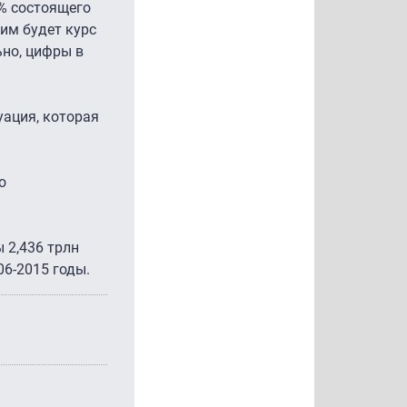
0% состоящего
ким будет курс
ьно, цифры в
уация, которая
о
 2,436 трлн
06-2015 годы.