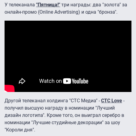
У телеканала
"Пятница!"
три награды: два "золота" за
онлайн-промо (Online Advertising) и одна "бронза".
Другой телеканал холдинга "СТС Медиа" -
CTC Love
-
получил высшую награду в номинации "Лучший
дизайн логотипа". Кроме того, он выиграл cеребро в
номинации "Лучшие студийные декорации" за шоу
"Короли дня".