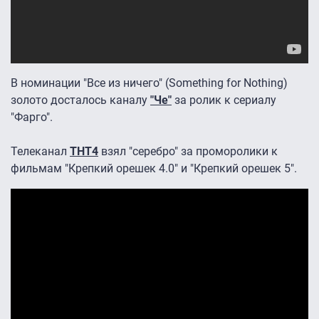
В номинации "Все из ничего" (Something for Nothing)
золото досталось каналу
"Че"
за ролик к сериалу
"Фарго".
Телеканал
ТНТ4
взял "серебро" за проморолики к
фильмам "Крепкий орешек 4.0" и "Крепкий орешек 5".