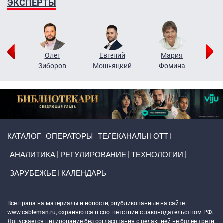
ЭКСПЕРТЫ
рий
Олег
Евгений
Мария
н
Зиборов
Мошняцкий
Фомина
Primary links
КАТАЛОГ
ОПЕРАТОРЫ
ТЕЛЕКАНАЛЫ
ОТТ
АНАЛИТИКА
РЕГУЛИРОВАНИЕ
ТЕХНОЛОГИИ
ЗАРУБЕЖЬЕ
КАЛЕНДАРЬ
Token Block
Все права на материалы и новости, опубликованные на сайте
www.cableman.ru
, охраняются в соответствии с законодательством РФ.
Допускается цитирование без согласования с редакцией не более трети