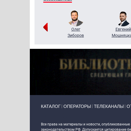
Григорий
Олег
Евгений
Кузин
Зиборов
Мошняцк
Primary links
КАТАЛОГ
ОПЕРАТОРЫ
ТЕЛЕКАНАЛЫ
О
Token Block
Все права на материалы и новости, опубликованные
законодательством РФ. Допускается цитирование без