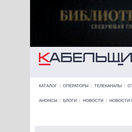
Перейти к основному содержанию
Primary links
КАТАЛОГ
ОПЕРАТОРЫ
ТЕЛЕКАНАЛЫ
О
Primary links bottom
АНОНСЫ
БЛОГИ
НОВОСТИ
НОВОСТИ 