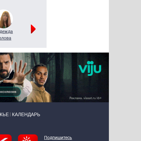
дежда
Мария
Алексей
рлова
Щербаль
Леонтьев
ЖЬЕ
КАЛЕНДАРЬ
Подпишитесь