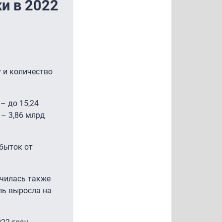
и в 2022
 и количество
– до 15,24
 – 3,86 млрд
Убыток от
ичилась также
ль выросла на