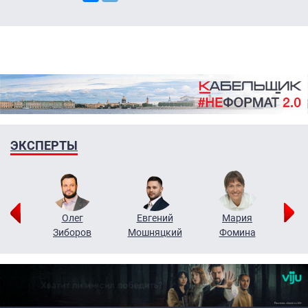
ЭКСПЕРТЫ
рий
Олег
Евгений
Мария
н
Зиборов
Мошняцкий
Фомина