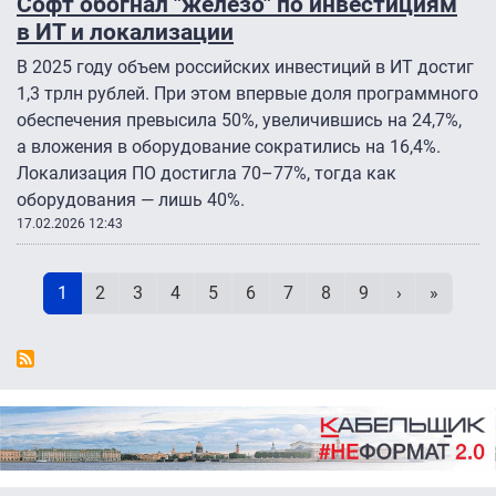
Софт обогнал "железо" по инвестициям
в ИТ и локализации
В 2025 году объем российских инвестиций в ИТ достиг
1,3 трлн рублей. При этом впервые доля программного
обеспечения превысила 50%, увеличившись на 24,7%,
а вложения в оборудование сократились на 16,4%.
Локализация ПО достигла 70–77%, тогда как
оборудования — лишь 40%.
17.02.2026 12:43
Нумерация страниц
Текущая страница
Page
Page
Page
Page
Page
Page
Page
Page
Следующая 
Последн
1
2
3
4
5
6
7
8
9
›
»