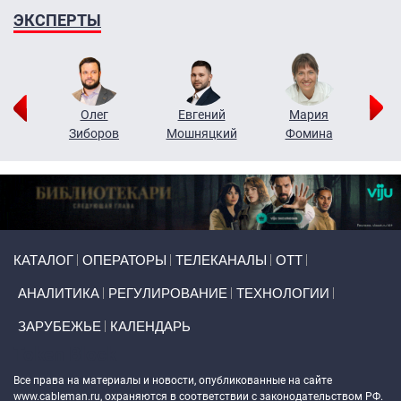
ЭКСПЕРТЫ
рий
Олег
Евгений
Мария
н
Зиборов
Мошняцкий
Фомина
Primary links
КАТАЛОГ
ОПЕРАТОРЫ
ТЕЛЕКАНАЛЫ
ОТТ
АНАЛИТИКА
РЕГУЛИРОВАНИЕ
ТЕХНОЛОГИИ
ЗАРУБЕЖЬЕ
КАЛЕНДАРЬ
Token Block
Все права на материалы и новости, опубликованные на сайте
www.cableman.ru
, охраняются в соответствии с законодательством РФ.