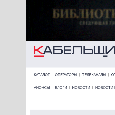
Перейти к основному содержанию
Primary links
КАТАЛОГ
ОПЕРАТОРЫ
ТЕЛЕКАНАЛЫ
О
Primary links bottom
АНОНСЫ
БЛОГИ
НОВОСТИ
НОВОСТИ 