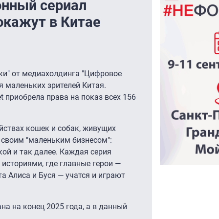
онный сериал
окажут в Китае
ки" от медиахолдинга "Цифровое
я маленьких зрителей Китая.
t приобрела права на показ всех 156
йствах кошек и собак, живущих
 своим "маленьким бизнесом":
кой и так далее. Каждая серия
историями, где главные герои —
а Алиса и Буся — учатся и играют
на на конец 2025 года, а в данный