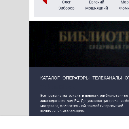
Тимур
Григорий
Олег
Евгений
Мар
Чудутов
Кузин
Зиборов
Мошняцкий
Фом
Primary links
КАТАЛОГ
ОПЕРАТОРЫ
ТЕЛЕКАНАЛЫ
О
Token Block
Все права на материалы и новости, опубликованные
законодательством РФ. Допускается цитирование без
материала, с обязательной прямой гиперссылкой.
©2005 - 2026 «Кабельщик»
Политика сайта "Кабельщик" (интернет-адреса
www.c
пользователей сети интернет