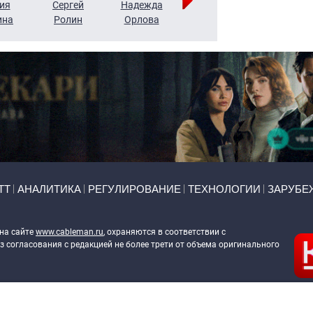
ия
Сергей
Надежда
Мария
Алексей
ина
Ролин
Орлова
Щербаль
Леонтьев
ТТ
АНАЛИТИКА
РЕГУЛИРОВАНИЕ
ТЕХНОЛОГИИ
ЗАРУБЕ
 на сайте
www.cableman.ru
, охраняются в соответствии с
 согласования с редакцией не более трети от объема оригинального
ableman.ru
) в отношении обработки персональных данных