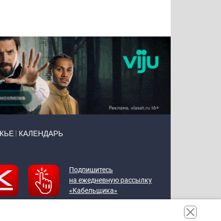
Татьяна
Тимур
Григорий
Олег
Воронова
Чудутов
Кузин
Зиборов
ЖЬЕ
КАЛЕНДАРЬ
Подпишитесь
на ежедневную рассылку
«Кабельщика»