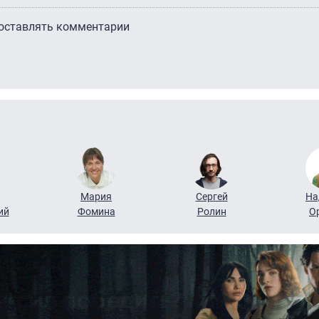
 оставлять комментарии
Мария
Сергей
На
ий
Фомина
Ролин
О