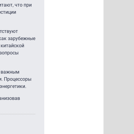
итают, что при
естиции
утствуют
 как зарубежные
 китайской
 вопросы
т важным
и. Процессоры
энергетики.
ганизовав