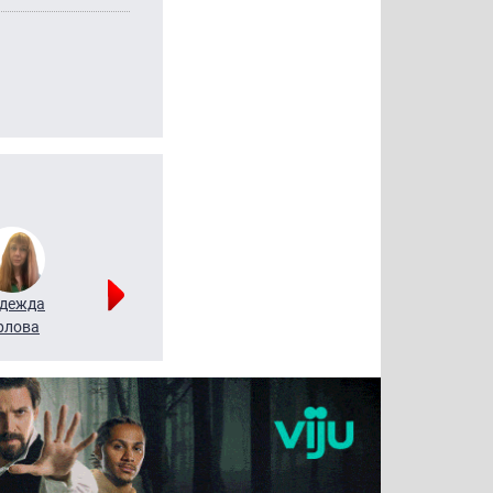
дежда
Мария
Алексей
рлова
Щербаль
Леонтьев