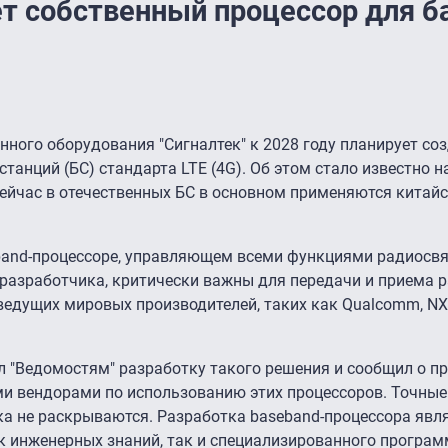
т собственный процессор для б
ного оборудования "Сигналтек" к 2028 году планирует со
танций (БС) стандарта LTE (4G). Об этом стало известно 
 Сейчас в отечественных БС в основном применяются китай
band-процессоре, управляющем всеми функциями радиосвя
разработчика, критически важны для передачи и приема 
едущих мировых производителей, таких как Qualcomm, NXP,
л "Ведомостям" разработку такого решения и сообщил о п
ми вендорами по использованию этих процессоров. Точны
а не раскрываются. Разработка baseband-процессора явл
 инженерных знаний, так и специализированного програм