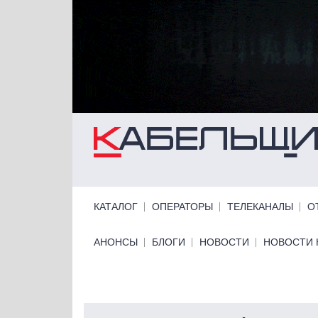
Перейти к основному содержанию
Primary links
КАТАЛОГ
ОПЕРАТОРЫ
ТЕЛЕКАНАЛЫ
О
Primary links bottom
АНОНСЫ
БЛОГИ
НОВОСТИ
НОВОСТИ 