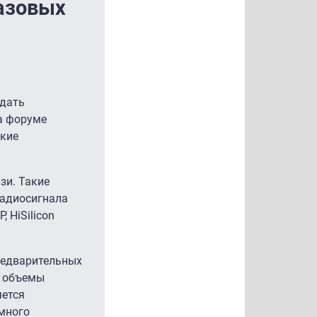
азовых
здать
на форуме
ские
зи. Такие
радиосигнала
 HiSilicon
редварительных
е объемы
яется
много