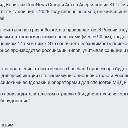
ид Коник из ComNews Group и Антон Аверьянов из ST IT, сч
тать такой чип к 2028 году вполне реально, оценивая инв
ей.
ючаться не в разработке, а в производстве. В России отс
ными технологическими процессами (менее 90 нм), тогда
нормам 14 нм и ниже. Это означает необходимость поиска
ярное производство российский чипов, учитывая санкции и
сти, появление отечественного baseband-процессора буде
и диверсификации в телекоммуникационной отрасли Росси
ссийскими вендорами и операторами для спецсетей МВД и 
то производители телеком-отрасли объединяют усилия, ор
борудование".
фтайм