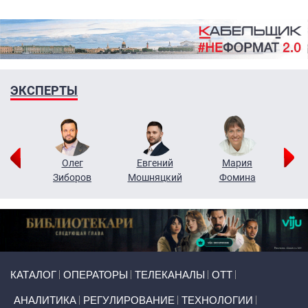
ЭКСПЕРТЫ
рий
Олег
Евгений
Мария
н
Зиборов
Мошняцкий
Фомина
Primary links
КАТАЛОГ
ОПЕРАТОРЫ
ТЕЛЕКАНАЛЫ
ОТТ
АНАЛИТИКА
РЕГУЛИРОВАНИЕ
ТЕХНОЛОГИИ