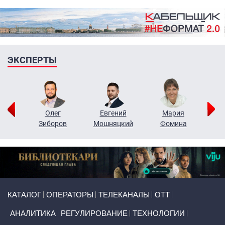
ЭКСПЕРТЫ
рий
Олег
Евгений
Мария
н
Зиборов
Мошняцкий
Фомина
Primary links
КАТАЛОГ
ОПЕРАТОРЫ
ТЕЛЕКАНАЛЫ
ОТТ
АНАЛИТИКА
РЕГУЛИРОВАНИЕ
ТЕХНОЛОГИИ