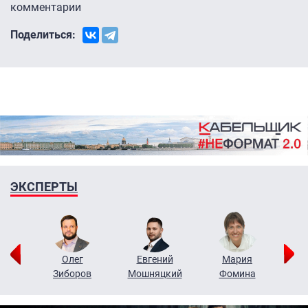
комментарии
Поделиться:
ЭКСПЕРТЫ
рий
Олег
Евгений
Мария
н
Зиборов
Мошняцкий
Фомина