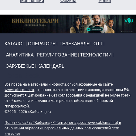
ко
Мошняцкий
Фомина
Ролин
Primary links
КАТАЛОГ
ОПЕРАТОРЫ
ТЕЛЕКАНАЛЫ
ОТТ
АНАЛИТИКА
РЕГУЛИРОВАНИЕ
ТЕХНОЛОГИИ
ЗАРУБЕЖЬЕ
КАЛЕНДАРЬ
Token Block
Все права на материалы и новости, опубликованные на сайте
www.cableman.ru
, охраняются в соответствии с законодательством РФ.
Допускается цитирование без согласования с редакцией не более трети
от объема оригинального материала, с обязательной прямой
гиперссылкой.
©2005 - 2026 «Кабельщик»
Политика сайта "Кабельщик" (интернет-адреса
www.cableman.ru
) в
отношении обработки персональных данных пользователей сети
интернет