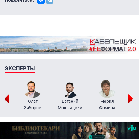
ЭКСПЕРТЫ
рий
Олег
Евгений
Мария
н
Зиборов
Мошняцкий
Фомина