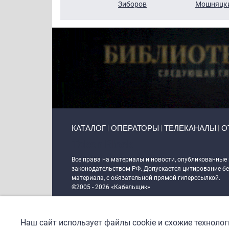
Кузин
Зиборов
Мошняцк
Primary links
КАТАЛОГ
ОПЕРАТОРЫ
ТЕЛЕКАНАЛЫ
О
Token Block
Все права на материалы и новости, опубликованные
законодательством РФ. Допускается цитирование без
материала, с обязательной прямой гиперссылкой.
©2005 - 2026 «Кабельщик»
Политика сайта "Кабельщик" (интернет-адреса
www.c
пользователей сети интернет
Наш сайт использует файлы cookie и схожие техноло
DrupalCoder — поддержка сайта c 2017 года