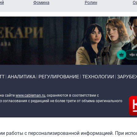
ий
Фомина
Ролин
О
ТТ
АНАЛИТИКА
РЕГУЛИРОВАНИЕ
ТЕХНОЛОГИИ
ЗАРУБЕ
 на сайте
www.cableman.ru
, охраняются в соответствии с
 согласования с редакцией не более трети от объема оригинального
ableman.ru
) в отношении обработки персональных данных
гии работы с персонализированной информацией. При испо