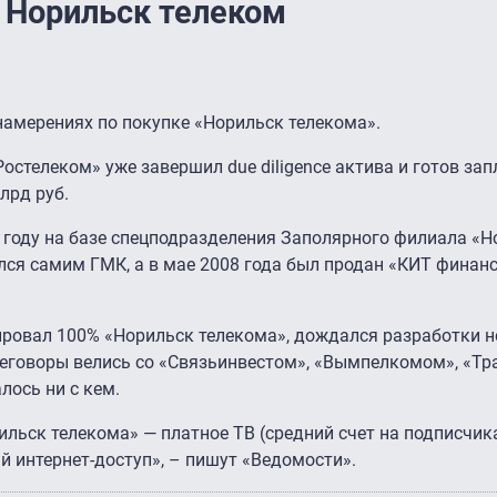
 Норильск телеком
намерениях по покупке «Норильск телекома».
«Ростелеком» уже завершил due diligence актива и готов зап
лрд руб.
 году на базе спецподразделения Заполярного филиала «Н
лся самим ГМК, а в мае 2008 года был продан «КИТ финанс
ровал 100% «Норильск телекома», дождался разработки н
ереговоры велись со «Связьинвестом», «Вымпелкомом», «Тр
лось ни с кем.
ильск телекома» — платное ТВ (средний счет на подписчи
й интернет-доступ», – пишут «Ведомости».