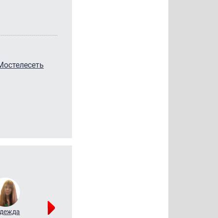
Мостелесеть
дежда
Мария
Алексей