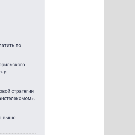
латить по
орильского
» и
овой стратегии
анстелекомом»,
ка выше