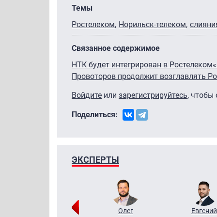
Темы
Ростелеком
Норильск-телеком
слияни
Связанное содержимое
НТК будет интегрирован в Ростелеком
«
Провоторов продолжит возглавлять Р
Войдите
или
зарегистрируйтесь
, чтобы
Поделиться:
ЭКСПЕРТЫ
Григорий
Олег
Евгений