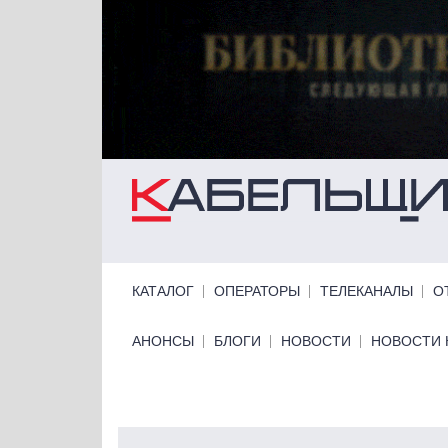
Перейти к основному содержанию
Primary links
КАТАЛОГ
ОПЕРАТОРЫ
ТЕЛЕКАНАЛЫ
О
Primary links bottom
АНОНСЫ
БЛОГИ
НОВОСТИ
НОВОСТИ 