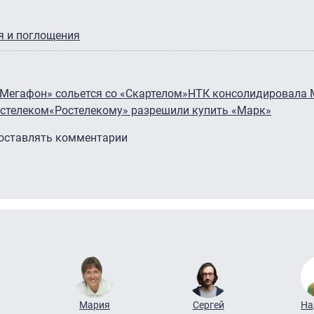
я и поглощения
Мегафон» сольется со «Скартелом»
НТК консолидировала 
остелеком
«Ростелекому» разрешили купить «Марк»
 оставлять комментарии
Мария
Сергей
На