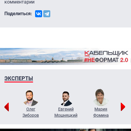
комментарии
Поделиться:
ЭКСПЕРТЫ
рий
Олег
Евгений
Мария
н
Зиборов
Мошняцкий
Фомина