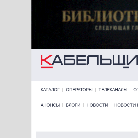
Перейти к основному содержанию
Primary links
КАТАЛОГ
ОПЕРАТОРЫ
ТЕЛЕКАНАЛЫ
О
Primary links bottom
АНОНСЫ
БЛОГИ
НОВОСТИ
НОВОСТИ 