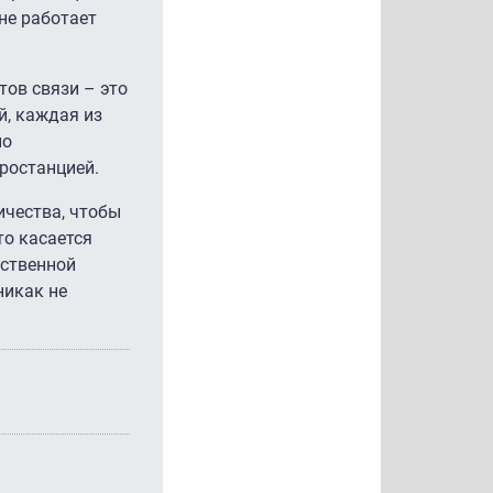
не работает
тов связи – это
й, каждая из
но
ростанцией.
ичества, чтобы
то касается
бственной
никак не