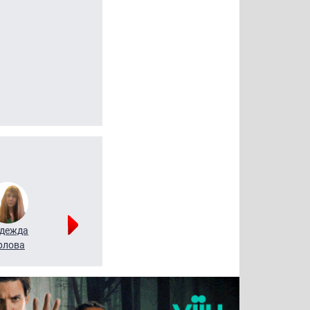
дежда
Мария
Алексей
рлова
Щербаль
Леонтьев