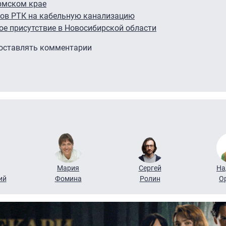
ермском крае
фов РТК на кабельную канализацию
ое присутствие в Новосибирской области
 оставлять комментарии
Мария
Сергей
На
ий
Фомина
Ролин
О