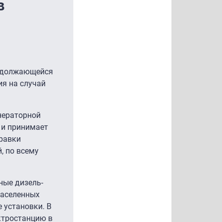
в
родолжающейся
ия на случай
нераторной
 и принимает
правки
, по всему
ные дизель-
населенных
 установки. В
ктростанцию в