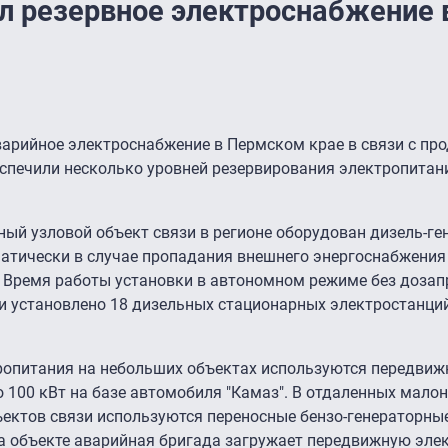
ил резервное электроснабжение 
аварийное электроснабжение в Пермском крае в связи с п
спечили несколько уровней резервирования электропитан
ый узловой объект связи в регионе оборудован дизель-ге
матически в случае пропадания внешнего энергоснабжения
. Время работы установки в автономном режиме без доза
ми установлено 18 дизельных стационарных электростанций
тропитания на небольших объектах используются передвиж
 100 кВт на базе автомобиля "Камаз". В отдаленных мало
ектов связи используются переносные бензо-генераторные
на объекте аварийная бригада загружает передвижную эле