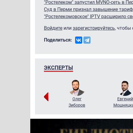
"Ростелеком" запустил MVNO-сеть в П
Суд в Перми признал завышение тари
"Ростелекомовское" IPTV расширило св
Войдите
или
зарегистрируйтесь
, чтобы
Поделиться:
ЭКСПЕРТЫ
Григорий
Олег
Евгений
Кузин
Зиборов
Мошняцк