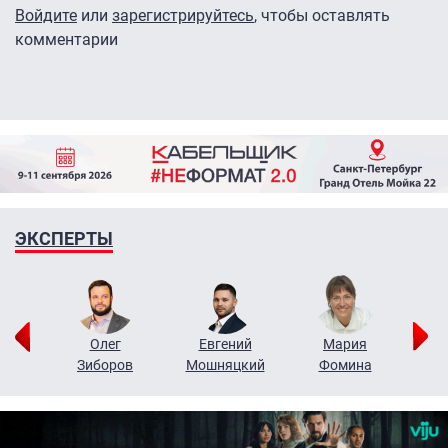
Войдите
или
зарегистрируйтесь
, чтобы оставлять
комментарии
ЭКСПЕРТЫ
рий
Олег
Евгений
Мария
н
Зиборов
Мошняцкий
Фомина