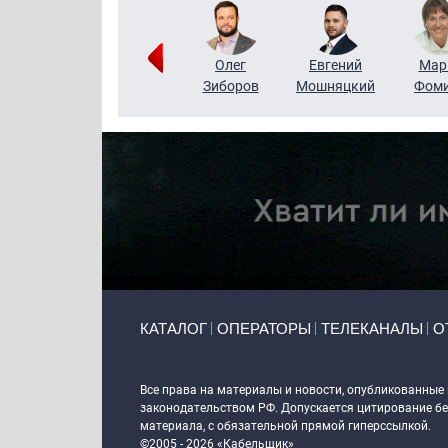
Тимур
Григорий
Олег
Евгений
Мар
Чудутов
Кузин
Зиборов
Мошняцкий
Фом
Primary links
КАТАЛОГ
ОПЕРАТОРЫ
ТЕЛЕКАНАЛЫ
О
Token Block
Все права на материалы и новости, опубликованные
законодательством РФ. Допускается цитирование без
материала, с обязательной прямой гиперссылкой.
©2005 - 2026 «Кабельщик»