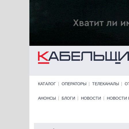
Перейти к основному содержанию
Primary links
КАТАЛОГ
ОПЕРАТОРЫ
ТЕЛЕКАНАЛЫ
О
Primary links bottom
АНОНСЫ
БЛОГИ
НОВОСТИ
НОВОСТИ 