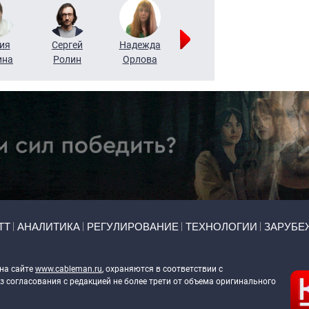
ия
Сергей
Надежда
Мария
Алексей
ина
Ролин
Орлова
Щербаль
Леонтьев
ТТ
АНАЛИТИКА
РЕГУЛИРОВАНИЕ
ТЕХНОЛОГИИ
ЗАРУБЕ
 на сайте
www.cableman.ru
, охраняются в соответствии с
 согласования с редакцией не более трети от объема оригинального