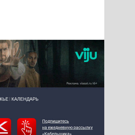
Татьяна
Тимур
Григорий
Олег
Воронова
Чудутов
Кузин
Зиборов
ЖЬЕ
КАЛЕНДАРЬ
Подпишитесь
на ежедневную рассылку
«Кабельщика»