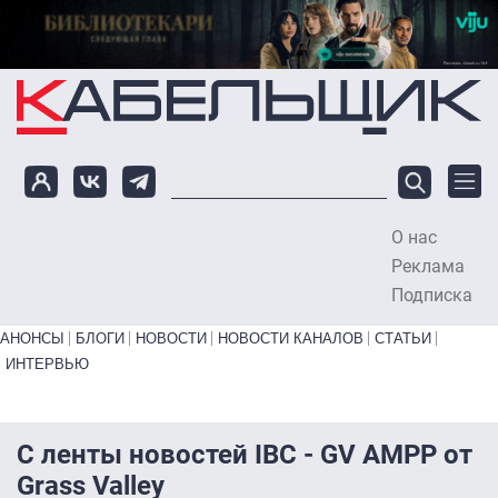
Перейти к основному содержанию
О нас
To
Реклама
Подписка
Primary links bottom
АНОНСЫ
БЛОГИ
НОВОСТИ
НОВОСТИ КАНАЛОВ
СТАТЬИ
ИНТЕРВЬЮ
С ленты новостей IBC - GV AMPP от
Grass Valley