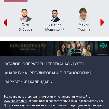
рий
Олег
Евгений
Мария
н
Зиборов
Мошняцкий
Фомина
Primary links
КАТАЛОГ
ОПЕРАТОРЫ
ТЕЛЕКАНАЛЫ
ОТТ
АНАЛИТИКА
РЕГУЛИРОВАНИЕ
ТЕХНОЛОГИИ
ЗАРУБЕЖЬЕ
КАЛЕНДАРЬ
Token Block
Все права на материалы и новости, опубликованные на сайте
www.cableman.ru
, охраняются в соответствии с законодательством РФ.
Допускается цитирование без согласования с редакцией не более трети